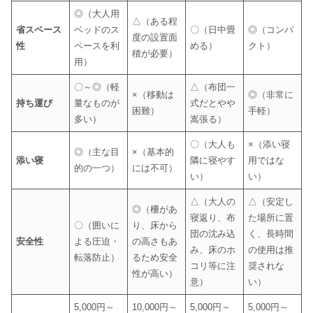
◎（大人用
△（ある程
省スペース
ベッドのス
〇（日中畳
◎（コンパ
度の設置面
性
ペースを利
める）
クト）
積が必要）
用）
〇～◎（軽
△（布団一
×（移動は
◎（非常に
持ち運び
量なものが
式だとやや
困難）
手軽）
多い）
嵩張る）
〇（大人も
×（添い寝
◎（主な目
×（基本的
添い寝
隣に寝やす
用ではな
的の一つ）
には不可）
い）
い）
△（大人の
△（安定し
◎（柵があ
寝返り、布
た場所に置
〇（囲いに
り、床から
団の沈み込
く、長時間
安全性
よる圧迫・
の高さもあ
み、床のホ
の使用は推
転落防止）
るため安全
コリ等に注
奨されな
性が高い）
意）
い）
5,000円～
10,000円～
5,000円～
5,000円～