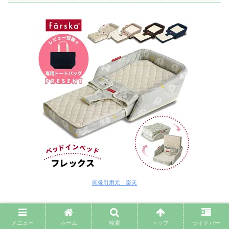
画像引用元：楽天
実際にベッドインベッドを使った先輩たちの声は、とても
参考になります。
メニュー
ホーム
検索
トップ
サイドバー