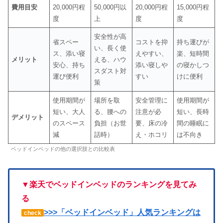
費用目安
20,000円程
50,000円以
20,000円程
15,000円程
度
上
度
度
安全性が高
省スペー
コストを抑
持ち運びが
い、長く使
ス、添い寝
えやすい、
楽、短時間
メリット
える、ハウ
安心、持ち
添い寝しや
の寝かしつ
スダスト対
運び便利
すい
けに便利
策
使用期間が
場所を取
安全管理に
使用期間が
短い、大人
る、腰への
注意が必
短い、長時
デメリット
のスペース
負担（お世
要、床の冷
間の睡眠に
減
話時）
え・ホコリ
は不向き
ベッドインベッドの他の選択肢との比較表
▼楽天でベッドインベッドのランキングを見てみ
る
>>>「ベッドインベッド」人気ランキングは
check