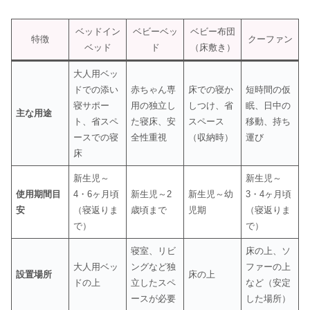
ベッドイン
ベビーベッ
ベビー布団
特徴
クーファン
ベッド
ド
（床敷き）
大人用ベッ
ドでの添い
赤ちゃん専
床での寝か
短時間の仮
寝サポー
用の独立し
しつけ、省
眠、日中の
主な用途
ト、省スペ
た寝床、安
スペース
移動、持ち
ースでの寝
全性重視
（収納時）
運び
床
新生児～
新生児～
使用期間目
4・6ヶ月頃
新生児～2
新生児～幼
3・4ヶ月頃
安
（寝返りま
歳頃まで
児期
（寝返りま
で）
で）
寝室、リビ
床の上、ソ
大人用ベッ
ングなど独
ファーの上
設置場所
床の上
ドの上
立したスペ
など（安定
ースが必要
した場所）