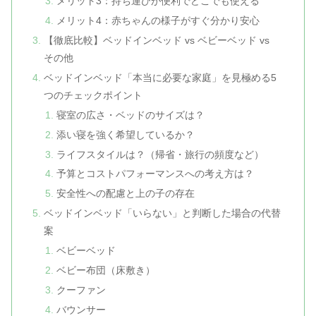
メリット3：持ち運びが便利でどこでも使える
メリット4：赤ちゃんの様子がすぐ分かり安心
【徹底比較】ベッドインベッド vs ベビーベッド vs
その他
ベッドインベッド「本当に必要な家庭」を見極める5
つのチェックポイント
寝室の広さ・ベッドのサイズは？
添い寝を強く希望しているか？
ライフスタイルは？（帰省・旅行の頻度など）
予算とコストパフォーマンスへの考え方は？
安全性への配慮と上の子の存在
ベッドインベッド「いらない」と判断した場合の代替
案
ベビーベッド
ベビー布団（床敷き）
クーファン
バウンサー