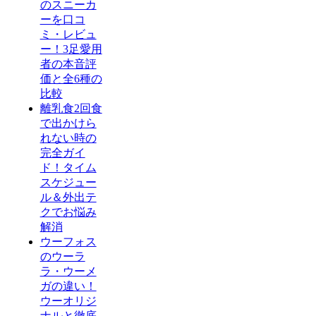
のスニーカ
ーを口コ
ミ・レビュ
ー！3足愛用
者の本音評
価と全6種の
比較
離乳食2回食
で出かけら
れない時の
完全ガイ
ド！タイム
スケジュー
ル＆外出テ
クでお悩み
解消
ウーフォス
のウーラ
ラ・ウーメ
ガの違い！
ウーオリジ
ナルと徹底