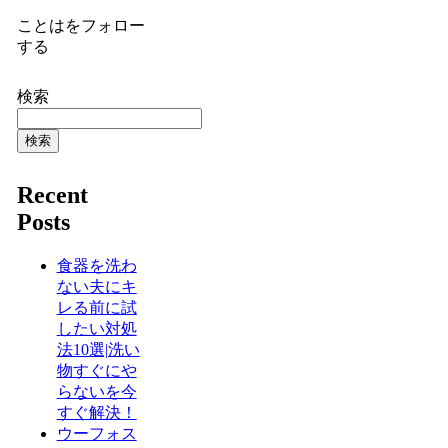
ことはをフォロー
する
検索
検索
Recent
Posts
食器を洗わ
ない夫にキ
レる前に試
したい対処
法10選|洗い
物すぐにや
らないを今
すぐ解決！
ウーフォス