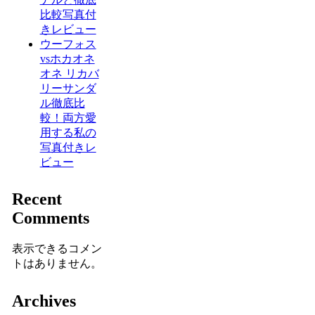
比較写真付
きレビュー
ウーフォス
vsホカオネ
オネ リカバ
リーサンダ
ル徹底比
較！両方愛
用する私の
写真付きレ
ビュー
Recent
Comments
表示できるコメン
トはありません。
Archives